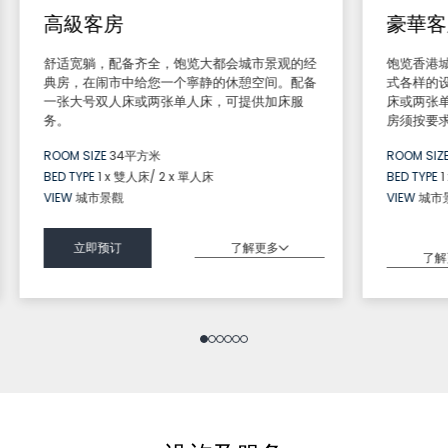
高級客房
豪華客
舒适宽躺，配备齐全，饱览大都会城市景观的经
饱览香港
典房，在闹市中给您一个寧静的休憩空间。配备
式各样的
一张大号双人床或两张单人床，可提供加床服
床或两张
务。
房须按要
ROOM SIZE
34平方米
ROOM SIZ
BED TYPE
1 x 雙人床/ 2 x 單人床
BED TYPE
1
VIEW
城市景觀
VIEW
城市
了解更多
立即预订
了解