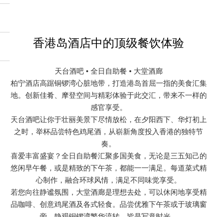
香港岛酒店中的顶级餐饮体验
天台酒吧 • 全日自助餐 • 大堂酒廊
柏宁酒店高踞铜锣湾心脏地带，打造港岛首屈一指的美食汇集
地。创新佳肴、摩登空间与精彩体验于此交汇，带来不一样的
感官享受。
天台酒吧让你于壮丽美景下尽情放松，在夕阳西下、华灯初上
之时，举杯品尝特色鸡尾酒，从崭新角度投入香港的独特节
奏。
喜爱丰富盛宴？全日自助餐汇聚多国美食，无论是三五知己的
悠闲早午餐，或是精致的下午茶，都能一一满足。每道菜式精
心制作，融合环球风情，满足不同味觉享受。
若您向往静谧氛围，大堂酒廊是理想去处，可以休闲地享受精
品咖啡、创意鸡尾酒及各式轻食。品尝优雅下午茶或于玻璃窗
旁，静观铜锣湾繁华流转，皆是写意时光。