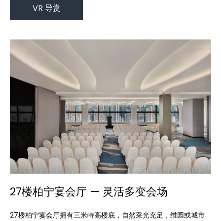
VR 导赏
27楼柏宁宴会厅 — 灵活多变会场
27楼柏宁宴会厅拥有三米特高楼底，自然采光充足，维园或城市