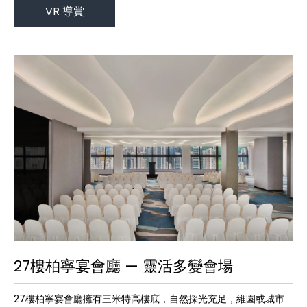
VR 導賞
27樓柏寧宴會廳 — 靈活多變會場
27樓柏寧宴會廳擁有三米特高樓底，自然採光充足，維園或城市