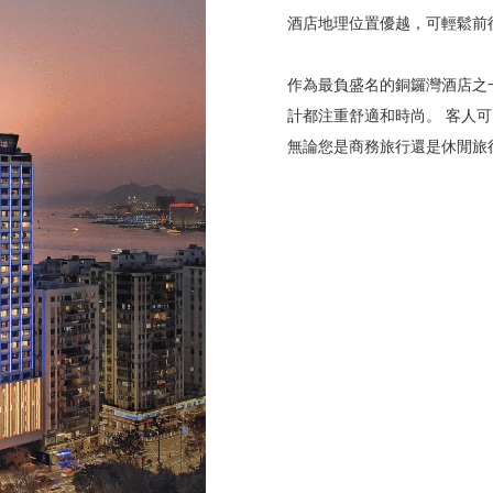
酒店地理位置優越，可輕鬆前
作為最負盛名的銅鑼灣酒店之
計都注重舒適和時尚。 客人
無論您是商務旅行還是休閒旅