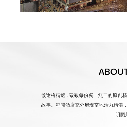
ABOUT
傲途格精選
致敬每份獨一無二的原創精
．
故事。每間酒店充分展現當地活力精髓
明願景