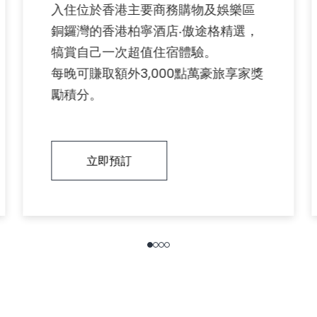
入住位於香港主要商務購物及娛樂區
銅鑼灣的香港柏寧酒店‧傲途格精選，
犒賞自己一次超值住宿體驗。
每晚可賺取額外3,000點萬豪旅享家獎
勵積分。
立即預訂