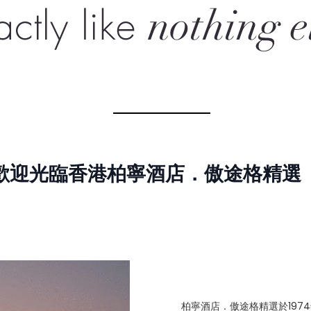
歡迎光臨
香港柏寧酒店．傲途格精選
柏寧酒店．傲途格精選於19