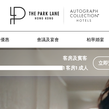
優惠
會議及宴會
柏寧婚宴
客房及賓客
立即
1 客房
1 成人