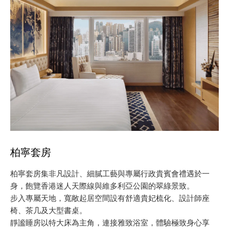
柏寧套房
柏寧套房集非凡設計、細膩工藝與專屬行政貴賓會禮遇於一
身，飽覽香港迷人天際線與維多利亞公園的翠綠景致。
步入專屬天地，寬敞起居空間設有舒適貴妃梳化、設計師座
椅、茶几及大型書桌。
靜謐睡房以特大床為主角，連接雅致浴室，體驗極致身心享