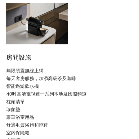
房間設施
無限裝置無線上網
每天客房服務，加添高級茶及咖啡
智能過濾飲水機
40吋高清電視連一系列本地及國際頻道
枕頭清單
瑜伽墊
豪華浴室用品
舒適毛質浴袍和拖鞋
室內保險箱