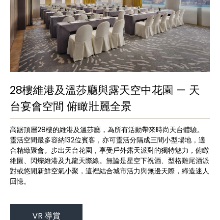
28樓維港及溫莎廳與露天空中花園 — 天
台宴會空間 俯瞰壯麗全景
高踞頂層28樓的維港及溫莎廳，為所有活動帶來時尚天台體驗。
靈活空間最多容納132位賓客，亦可靈活分隔成三間小型場地，適
合精緻聚會。步出天台花園，享受戶外露天派對的獨特魅力，俯瞰
維園、閃爍維港及九龍天際線。無論是星空下祝酒、型格雞尾酒派
對或悠閒新鮮空氣小聚，這裡結合城市活力與無邊天際，締造迷人
回憶。
VR 導賞