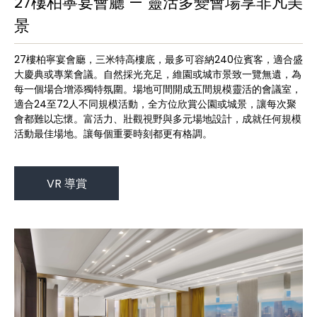
27樓柏寧宴會廳 — 靈活多變會場享非凡美
景
27樓柏寧宴會廳，三米特高樓底，最多可容納240位賓客，適合盛
大慶典或專業會議。自然採光充足，維園或城市景致一覽無遺，為
每一個場合增添獨特氛圍。場地可間開成五間規模靈活的會議室，
適合24至72人不同規模活動，全方位欣賞公園或城景，讓每次聚
會都難以忘懷。富活力、壯觀視野與多元場地設計，成就任何規模
活動最佳場地。讓每個重要時刻都更有格調。
VR 導賞