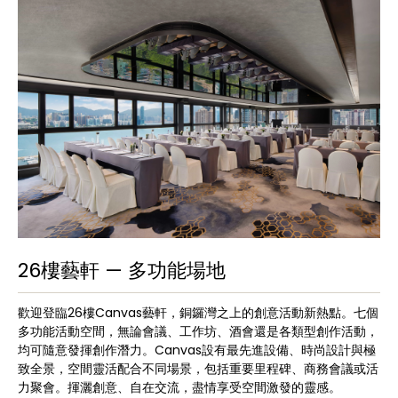
26樓藝軒 — 多功能場地
歡迎登臨26樓Canvas藝軒，銅鑼灣之上的創意活動新熱點。七個
多功能活動空間，無論會議、工作坊、酒會還是各類型創作活動，
均可隨意發揮創作潛力。Canvas設有最先進設備、時尚設計與極
致全景，空間靈活配合不同場景，包括重要里程碑、商務會議或活
力聚會。揮灑創意、自在交流，盡情享受空間激發的靈感。