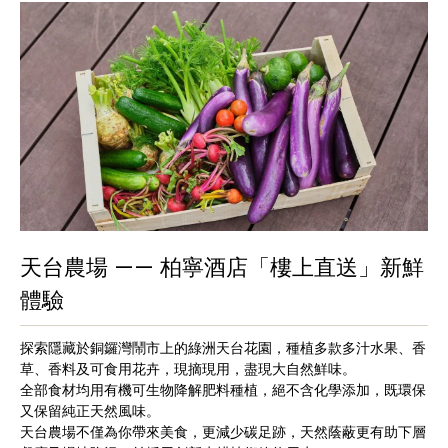
天台農場 —— 柏寧酒店「樓上直送」新鮮
體驗
探索隱藏於銅鑼灣鬧市上的綠洲天台花園，種植多款多汁水果、香
草、香料及可食用花卉，現摘現用，盡現大自然鮮味。
全部食材均用有機可生物降解肥料種植，絕不含化學添加，既環保
又保留純正天然風味。
天台農場不僅為你帶來美食，更減少碳足跡，天然蔭蔽更有助下層