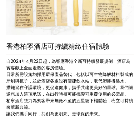
香港柏寧酒店可持續精緻住宿體驗
自2024年4月22日起，為響應香港全新可持續發展規例，酒店為
賓客獻上全面走塑的客房體驗。
日常所需設施均採用環保產品替代，包括以可生物降解材料製成的
牙刷與梳子，並於酒店各處設有便捷飲水站，取代塑膠樽裝水。
措施旨在守護環境，更促進健康，攜手共建更美好的星球。我們誠
邀您加入這項承諾，在出行時盡可能攜帶可重覆使用的必需品。
柏寧酒店致力為賓客帶來無微不至的五星級下榻體驗，樹立可持續
奢華新典範。
讓我們攜手同行，共創為更明亮、更環保的未來。