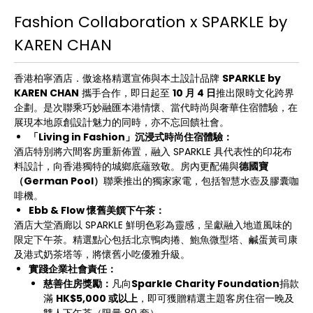
Fashion Collaboration x SPARKLE by
KAREN CHAN
香港柏寧酒店．傲途格精選宣佈與本土設計品牌
SPARKLE by
KAREN CHAN
攜手合作，即日起至
10
月
4
日
推出限時文化跨界
企劃。是次聯乘巧妙融匯本港情懷、當代時尚與奢華住宿體驗，在
展現本地原創設計魅力的同時，亦不忘回饋社會。
「
Living in Fashion
」沉浸式時尚住宿體驗：
酒店特別將六間客房重新佈置，融入 SPARKLE 具代表性的印花布
料設計，向香港獨特的城鄉底蘊致敬。房內更配備與
德國寶
（
German Pool
）
聯乘推出的獨家家電，包括智慧水壺及膠囊咖
啡機。
Ebb & Flow
懷舊美饌下午茶：
酒店大堂酒廊以 SPARKLE 鮮明色彩為靈感，呈獻融入地道風味的
限定下午茶。精選點心包括北京鴨肉捲、鮑魚微型塔、鹹蛋黃司康
及港式奶茶塔等，將懷舊小吃優雅升級。
實踐企業社會責任：
慈善住房獎勵：
凡向
Sparkle Charity Foundation
捐款
滿
HK$5,000
或以上
，即可獲贈精選主題客房住宿一晚及
雙人下午茶（限量 80 套）。