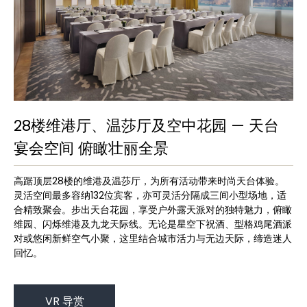
28楼维港厅、温莎厅及空中花园 — 天台
宴会空间 俯瞰壮丽全景
高踞顶层28楼的维港及温莎厅，为所有活动带来时尚天台体验。
灵活空间最多容纳132位宾客，亦可灵活分隔成三间小型场地，适
合精致聚会。步出天台花园，享受户外露天派对的独特魅力，俯瞰
维园、闪烁维港及九龙天际线。无论是星空下祝酒、型格鸡尾酒派
对或悠闲新鲜空气小聚，这里结合城市活力与无边天际，缔造迷人
回忆。
VR 导赏