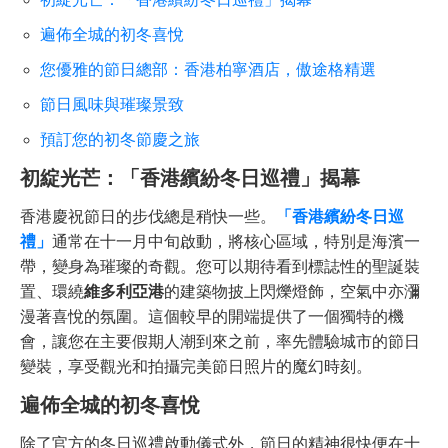
遍佈全城的初冬喜悅
您優雅的節日總部：香港柏寧酒店，傲途格精選
節日風味與璀璨景致
預訂您的初冬節慶之旅
初綻光芒：「香港繽紛冬日巡禮」揭幕
香港慶祝節日的步伐總是稍快一些。
「香港繽紛冬日巡
禮」
通常在十一月中旬啟動，將核心區域，特別是海濱一
帶，變身為璀璨的奇觀。您可以期待看到標誌性的聖誕裝
置、環繞
維多利亞港
的建築物披上閃爍燈飾，空氣中亦瀰
漫著喜悅的氛圍。這個較早的開端提供了一個獨特的機
會，讓您在主要假期人潮到來之前，率先體驗城市的節日
變裝，享受觀光和拍攝完美節日照片的魔幻時刻。
遍佈全城的初冬喜悅
除了官方的冬日巡禮啟動儀式外，節日的精神很快便在十