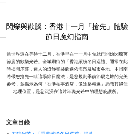
閃爍與歡騰：香港十一月「搶先」體驗
節日魔幻指南
當世界還在等待十二月，香港早在十一月中旬就已開始閃爍著
節慶的歡樂光芒。全城期待的「香港繽紛冬日巡禮」通常在此
時揭開序幕，迷人的燈飾和裝飾遍佈海濱及城市各地。本指南
將帶您搶先一睹這場節日魔法，是您規劃季前節慶之旅的完美
參考，並揭示為何「香港柏寧酒店，傲途格精選」憑藉其絕佳
地理位置，是您沉浸在這片璀璨光芒中的理想庇護所。
文章目錄
初綻光芒：「香港繽紛冬日巡禮」揭幕