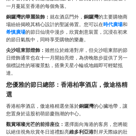
一月蔓延至香港的每個角落。
銅鑼灣的華麗裝飾：
就在酒店門外，
銅鑼灣
的主要購物商
場紛紛揭曉其精心設計的聖誕佈置。您可以在
時代廣場
和
希慎廣場
的節日仙境中漫步，欣賞創意裝置，沉浸在初來
的節日氣氛中，同時享受購物的樂趣。
尖沙咀東部燈飾：
雖然位於維港對岸，但尖沙咀東部的節
日燈飾通常也在十一月開始亮燈，為傍晚散步提供了另一
個標誌性的璀璨景點，搭乘天星小輪或地鐵即可輕鬆抵
達。
您優雅的節日總部：香港柏寧酒店，傲途格精
選
香港柏寧酒店，傲途格精選坐落於
銅鑼灣
的心臟地帶，讓
您置身於這股初萌節慶熱潮的中心。
觀賞璀璨光芒的前排座位：
選擇面向海港的客房，您將能
以絕佳視角欣賞冬日巡禮點亮
維多利亞港
對岸天際線的壯