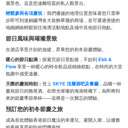
麗景色。這是您遠離喧囂的私人觀景台。
輕鬆參與各項慶祝：
我們優越的地理位置意味著您只需舉
步即可到達銅鑼灣各大裝飾華麗的商場，並可通過便捷的
地鐵網絡輕鬆前往海濱活動地點及城中其他節日熱點。
節日風味與璀璨景致
在酒店享受片刻的放縱，昇華您的初冬節慶體驗。
暖心的節日點滴：
探索完節日景點後，不妨到
Ebb &
Flow
享受一杯暖心的時令飲品或精緻糕點，在時尚的大堂
氛圍中感受溫馨。
天際的慶祝時刻：
登上
SKYE 頂層酒吧及餐廳
，品嚐一杯
慶祝節日的雞尾酒。在燈光璀璨的海港映襯下，為即將到
來的節慶季節舉杯——這將是一次難忘的體驗。
預訂您的初冬節慶之旅
成為首批體驗香港節日魔法的幸運兒。避開人潮，以優雅
的風格享受初臨的閃爍喜悅。