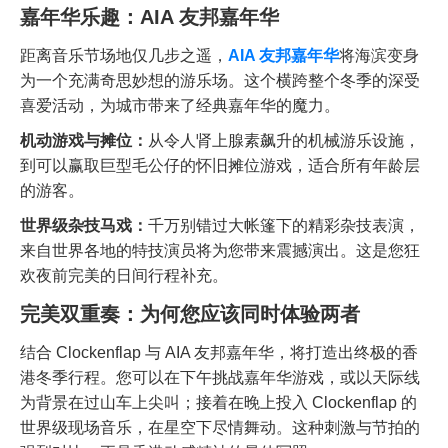
嘉年华乐趣：AIA 友邦嘉年华
距离音乐节场地仅几步之遥，
AIA 友邦嘉年华
将海滨变身
为一个充满奇思妙想的游乐场。这个横跨整个冬季的深受
喜爱活动，为城市带来了经典嘉年华的魔力。
机动游戏与摊位：
从令人肾上腺素飙升的机械游乐设施，
到可以赢取巨型毛公仔的怀旧摊位游戏，适合所有年龄层
的游客。
世界级杂技马戏：
千万别错过大帐篷下的精彩杂技表演，
来自世界各地的特技演员将为您带来震撼演出。这是您狂
欢夜前完美的日间行程补充。
完美双重奏：为何您应该同时体验两者
结合 Clockenflap 与 AIA 友邦嘉年华，将打造出终极的香
港冬季行程。您可以在下午挑战嘉年华游戏，或以天际线
为背景在过山车上尖叫；接着在晚上投入 Clockenflap 的
世界级现场音乐，在星空下尽情舞动。这种刺激与节拍的