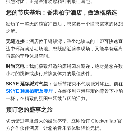
强烈对比，正是香港动感精神的最佳写照。
您的节庆基地：香港柏宁酒店，傲途格精选
经历了一整天的感官冲击后，您需要一个懂您需求的休憩
之所。
无缝连接：
酒店位于铜锣湾，乘坐地铁或的士即可快速直
达中环海滨活动场地。您既贴近盛事现场，又能享有远离
喧嚣的宁静休息空间。
时尚充电：
我们极致舒适的床铺闻名遐迩，绝对是您在数
小时的跳舞或步行后恢复体力的最佳伙伴。
SKYE 延续派对气氛：
音乐节结束不代表派对终止。前往
SKYE 顶层酒吧及餐厅
，在维多利亚港璀璨的背景下小酌
一杯，在精致的氛围中延续节庆的活力。
预订您的盛事之旅
切勿错过年度最大的娱乐盛季。立即预订 Clockenflap 官
方合作伙伴酒店，让您的音乐节体验轻松无忧。