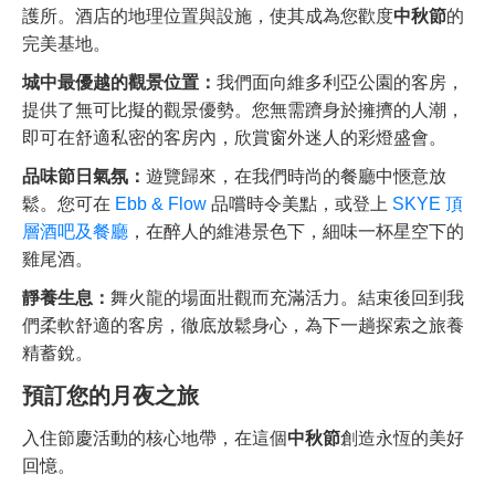
護所。酒店的地理位置與設施，使其成為您歡度
中秋節
的
完美基地。
城中最優越的觀景位置：
我們面向維多利亞公園的客房，
提供了無可比擬的觀景優勢。您無需躋身於擁擠的人潮，
即可在舒適私密的客房內，欣賞窗外迷人的彩燈盛會。
品味節日氣氛：
遊覽歸來，在我們時尚的餐廳中愜意放
鬆。您可在
Ebb & Flow
品嚐時令美點，或登上
SKYE 頂
層酒吧及餐廳
，在醉人的維港景色下，細味一杯星空下的
雞尾酒。
靜養生息：
舞火龍的場面壯觀而充滿活力。結束後回到我
們柔軟舒適的客房，徹底放鬆身心，為下一趟探索之旅養
精蓄銳。
預訂您的月夜之旅
入住節慶活動的核心地帶，在這個
中秋節
創造永恆的美好
回憶。