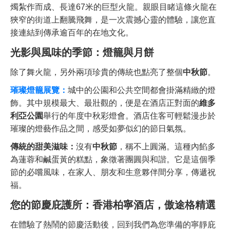
燭紮作而成、長達67米的巨型火龍。親眼目睹這條火龍在
狹窄的街道上翻騰飛舞，是一次震撼心靈的體驗，讓您直
接連結到傳承逾百年的在地文化。
光影與風味的季節：燈籠與月餅
除了舞火龍，另外兩項珍貴的傳統也點亮了整個
中秋節
。
璀璨燈籠展覽：
城中的公園和公共空間都會掛滿精緻的燈
飾。其中規模最大、最壯觀的，便是在酒店正對面的
維多
利亞公園
舉行的年度中秋彩燈會。酒店住客可輕鬆漫步於
璀璨的燈藝作品之間，感受如夢似幻的節日氣氛。
傳統的甜美滋味：
沒有
中秋節
，稱不上圓滿。這種內餡多
為蓮蓉和鹹蛋黃的糕點，象徵著團圓與和諧。它是這個季
節的必嚐風味，在家人、朋友和生意夥伴間分享，傳遞祝
福。
您的節慶庇護所：香港柏寧酒店，傲途格精選
在體驗了熱鬧的節慶活動後，回到我們為您準備的寧靜庇