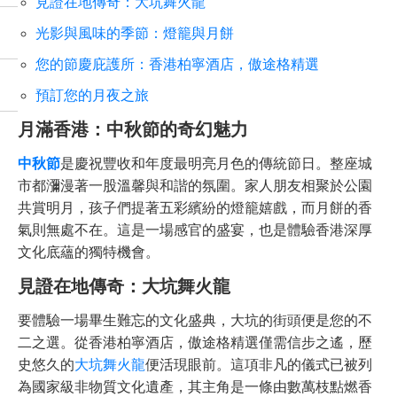
見證在地傳奇：大坑舞火龍
光影與風味的季節：燈籠與月餅
您的節慶庇護所：香港柏寧酒店，傲途格精選
預訂您的月夜之旅
月滿香港：中秋節的奇幻魅力
中秋節
是慶祝豐收和年度最明亮月色的傳統節日。整座城
市都瀰漫著一股溫馨與和諧的氛圍。家人朋友相聚於公園
共賞明月，孩子們提著五彩繽紛的燈籠嬉戲，而月餅的香
氣則無處不在。這是一場感官的盛宴，也是體驗香港深厚
文化底蘊的獨特機會。
見證在地傳奇：大坑舞火龍
要體驗一場畢生難忘的文化盛典，大坑的街頭便是您的不
二之選。從香港柏寧酒店，傲途格精選僅需信步之遙，歷
史悠久的
大坑舞火龍
便活現眼前。這項非凡的儀式已被列
為國家級非物質文化遺產，其主角是一條由數萬枝點燃香