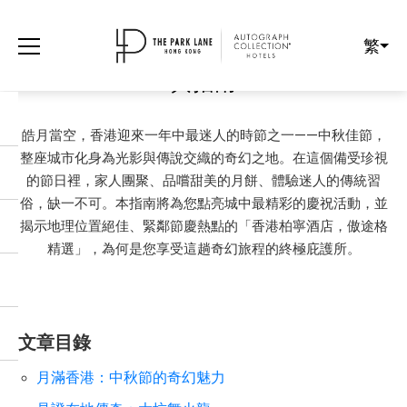
繁
從璀璨燈海到神話傳說：香港中秋節慶
典指南
皓月當空，香港迎來一年中最迷人的時節之一——中秋佳節，
整座城市化身為光影與傳說交織的奇幻之地。在這個備受珍視
的節日裡，家人團聚、品嚐甜美的月餅、體驗迷人的傳統習
俗，缺一不可。本指南將為您點亮城中最精彩的慶祝活動，並
揭示地理位置絕佳、緊鄰節慶熱點的「香港柏寧酒店，傲途格
精選」，為何是您享受這趟奇幻旅程的終極庇護所。
文章目錄
月滿香港：中秋節的奇幻魅力